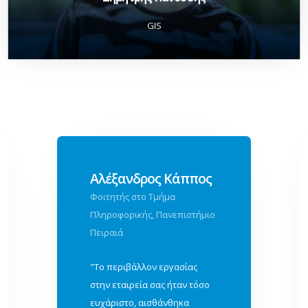
GIS
Αλέξανδρος Κάππος
Φοιτητής στο Τμήμα
Πληροφορικής, Πανεπιστήμιο
Πειραιά
"Το περιβάλλον εργασίας
στην εταιρεία σας ήταν τόσο
ευχάριστo, αισθάνθηκα