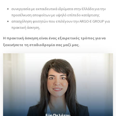
συνεργασία με εκπαιδευτικά ιδρύματα στην Ελλάδα για την
προσέλκυση αποφοίτων με υψηλό επίπεδο κατάρτισης
απασχόληση φοιτητών που επιλέγουν την ARGO-E GROUP για
πρακτική άσκηση,
Η πρακτική άσκηση είναι ένας εξαιρετικός τρόπος για να
ξεκινήσετε τη σταδιοδρομία σας μαζί μας.
Η Εύη Παλάτου, απόφοιτος του Πανεπιστημίου Πειραιά του
τμήματος Ψηφιακών Συστημάτων, ολοκλήρωσε την πρακτική της
ως IT Administrator και παρέμεινε μετέπειτα κοντά μας για ακόμα 2
χρόνια. Τώρα πραγματοποιεί το όνειρο της να κάνει μεταπτυχιακό
στον τομέα Interactive Digital Media M.Sc. στο Trinity College στο
Δουβλίνο.
Εύη Παλάτου