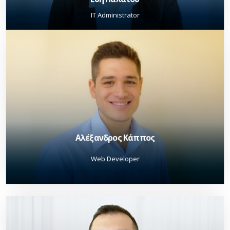
IT Administrator
O Αλέξανδρος Κάππος, απόφοιτος του Πανεπιστημίου Πειραιά
ολοκλήρωσε την πρακτική του κομμάτι του Web Development
αποκομίζοντες πολλές γνώσεις του κομμάτι του WordPress, Laravel,
JavaScript και άλλα. Του ευχόμαστε κάθε επιτυχία στην μελλοντική
του καριέρα.
Αλέξανδρος Κάππος
Web Developer