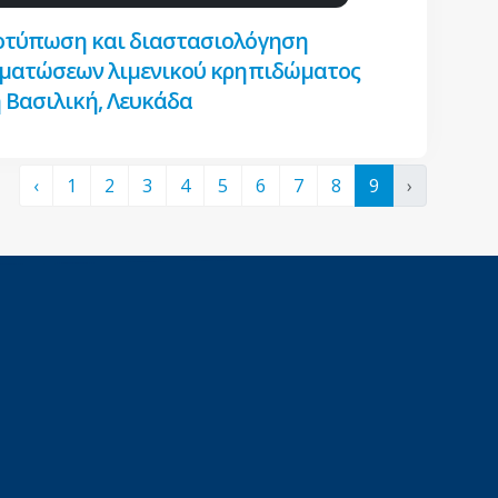
τύπωση και διαστασιολόγηση
ματώσεων λιμενικού κρηπιδώματος
 Βασιλική, Λευκάδα
‹
1
2
3
4
5
6
7
8
9
›