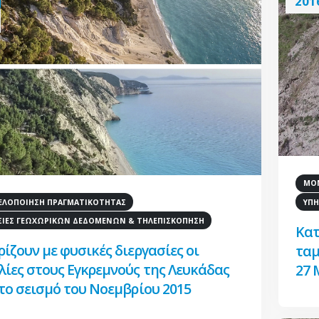
201
ΜΟΝ
ΛΟΠΟΙΗΣΗ ΠΡΑΓΜΑΤΙΚΟΤΗΤΑΣ
ΥΠΗ
ΣΙΕΣ ΓΕΩΧΩΡΙΚΩΝ ΔΕΔΟΜΕΝΩΝ & ΤΗΛΕΠΙΣΚΟΠΗΣΗ
Κατ
ίζουν με φυσικές διεργασίες οι
ταμ
ίες στους Εγκρεμνούς της Λευκάδας
27 
το σεισμό του Νοεμβρίου 2015