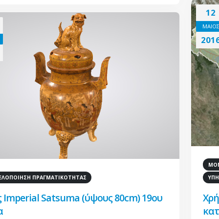
12
ΜΑΙΟ
201
ΜΟΝ
ΛΟΠΟΙΗΣΗ ΠΡΑΓΜΑΤΙΚΟΤΗΤΑΣ
ΥΠΗ
 Imperial Satsuma (ύψους 80cm) 19ου
Χρή
α
κατ