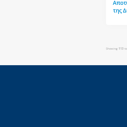
Αποτ
της 
Showing
113
t