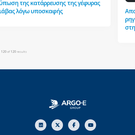
ύπωση της κατάρρευσης της γέφυρας
Διάβας λόγω υποσκαφής
Απο
ρηγ
στη
o
120
of
120
results