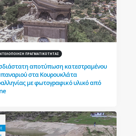
ΤΕΛΟΠΟΙΗΣΗ ΠΡΑΓΜΑΤΙΚΟΤΗΤΑΣ
σδιάστατη αποτύπωση κατεστραμένου
παναριού στα Κουρουκλάτα
αλληνίας με φωτογραφικό υλικό από
ne
ΟΣ