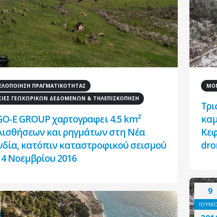
ΛΟΠΟΙΗΣΗ ΠΡΑΓΜΑΤΙΚΟΤΗΤΑΣ
ΜΟΝ
ΣΙΕΣ ΓΕΩΧΩΡΙΚΩΝ ΔΕΔΟΜΕΝΩΝ & ΤΗΛΕΠΙΣΚΟΠΗΣΗ
Τρι
GO-E GROUP χαρτογραφει 4.5 km²
καμ
λισθήσεων και ρηγμάτων στη Νέα
Κεφ
νδία, κατόπιν καταστροφικού σεισμού
dro
14 Νοεμβρίου 2016
9
ΙΟΥΝΙ