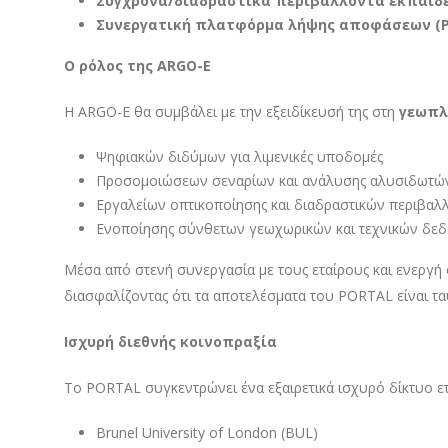
Σύγχρονα/διαδραστικά περιβάλλοντα εκπαίδε
Συνεργατική πλατφόρμα λήψης αποφάσεων 
Ο ρόλος της ARGO
-E
Η ARGO-E θα συμβάλει με την εξειδίκευσή της στη
γεωπλ
Ψηφιακών διδύμων για λιμενικές υποδομές
Προσομοιώσεων σεναρίων και ανάλυσης αλυσιδωτώ
Εργαλείων οπτικοποίησης και διαδραστικών περιβαλλ
Ενοποίησης σύνθετων γεωχωρικών και τεχνικών δε
Μέσα από στενή συνεργασία με τους εταίρους και ενεργ
διασφαλίζοντας ότι τα αποτελέσματα του PORTAL είναι τ
Ισχυρή διεθνής κοινοπραξία
Το PORTAL συγκεντρώνει ένα εξαιρετικά ισχυρό δίκτυο ετ
Brunel University of London (BUL)