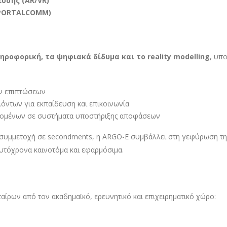
υσης (AR
/VR
)
(PORTALCOMM
)
ηροφορική, τα ψηφιακά δίδυμα και το
reality
modelling
, υπ
ν επιπτώσεων
όντων για εκπαίδευση και επικοινωνία
δομένων σε συστήματα υποστήριξης αποφάσεων
ή συμμετοχή σε secondments, η ARGO-E συμβάλλει στη γεφύρωση τ
αυτόχρονα καινοτόμα και εφαρμόσιμα.
αίρων από τον ακαδημαϊκό, ερευνητικό και επιχειρηματικό χώρο: