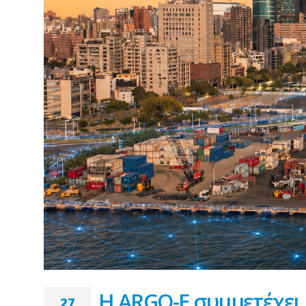
Η ARGO-E συμμετέχει
27